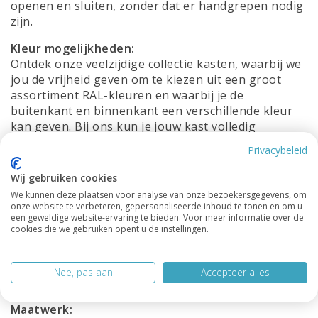
openen en sluiten, zonder dat er handgrepen nodig
zijn.
Kleur mogelijkheden:
Ontdek onze veelzijdige collectie kasten, waarbij we
jou de vrijheid geven om te kiezen uit een groot
assortiment RAL-kleuren en waarbij je de
buitenkant en binnenkant een verschillende kleur
kan geven. Bij ons kun je jouw kast volledig
aanpassen aan jouw persoonlijke smaak en
Privacybeleid
interieur voorkeuren. Of je nu op zoek bent naar
een opvallende accentkleur om een statement te
Wij gebruiken cookies
maken of juist een subtiele tint wilt die volledig
We kunnen deze plaatsen voor analyse van onze bezoekersgegevens, om
opgaat in je bestaande interieur, wij hebben de
onze website te verbeteren, gepersonaliseerde inhoud te tonen en om u
een geweldige website-ervaring te bieden. Voor meer informatie over de
kleur die bij jou past. Met onze mogelijkheid om
cookies die we gebruiken opent u de instellingen.
kasten te leveren in alle RAL-kleuren, zijn de
mogelijkheden eindeloos. Al onze kasten worden
zijdeglans gespoten en wij werken alleen maar met
Nee, pas aan
Accepteer alles
duurzame hoogwaardige materialen.
Maatwerk: