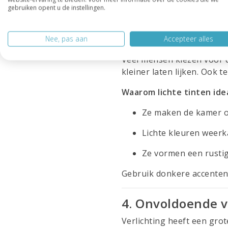
gebruiken opent u de instellingen.
Bij maatwerk bepaal je zel
3. Verkeerde kleu
Nee, pas aan
Accepteer alles
Veel mensen kiezen voor 
kleiner laten lijken. Ook 
Waarom lichte tinten idea
Ze maken de kamer o
Lichte kleuren weerk
Ze vormen een rustig
Gebruik donkere accenten h
4. Onvoldoende v
Verlichting heeft een grot