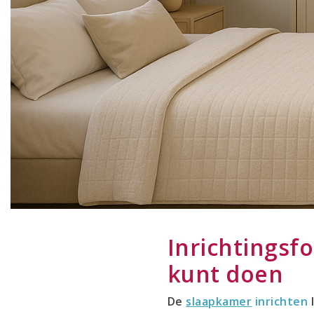
Inrichtingsfo
kunt doen
De
slaapkamer
inrichten
l