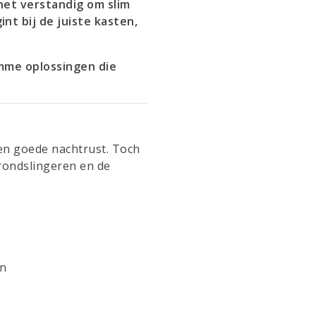
het verstandig om slim
t bij de juiste kasten,
mme oplossingen die
en goede nachtrust. Toch
 rondslingeren en de
en