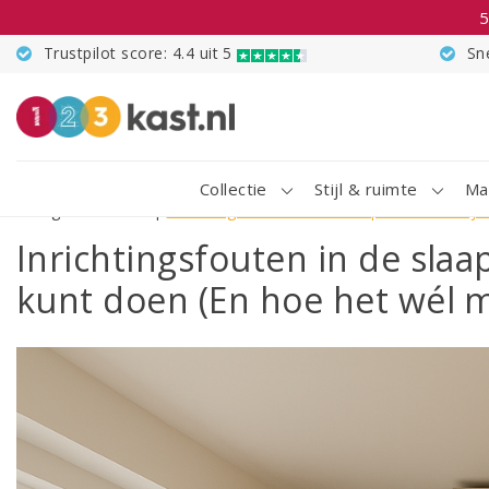
5
Trustpilot score: 4.4 uit 5
Sn
Collectie
Stijl & ruimte
Ma
Terug naar home
|
Inrichtingsfouten in de slaapkamer: Wat je
Inrichtingsfouten in de slaa
kunt doen (En hoe het wél 