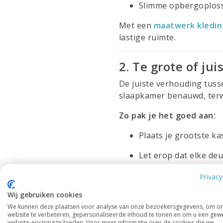
Slimme opbergoploss
Met een
maatwerk kledin
lastige ruimte.
2. Te grote of ju
De juiste verhouding tuss
slaapkamer benauwd, terwi
Zo pak je het goed aan:
Plaats je grootste k
Let erop dat elke de
Houd rekening met de
Privacy
Gebruik spiegels om l
Wij gebruiken cookies
We kunnen deze plaatsen voor analyse van onze bezoekersgegevens, om o
Zet meubels zo neer d
website te verbeteren, gepersonaliseerde inhoud te tonen en om u een gew
website-ervaring te bieden. Voor meer informatie over de cookies die we