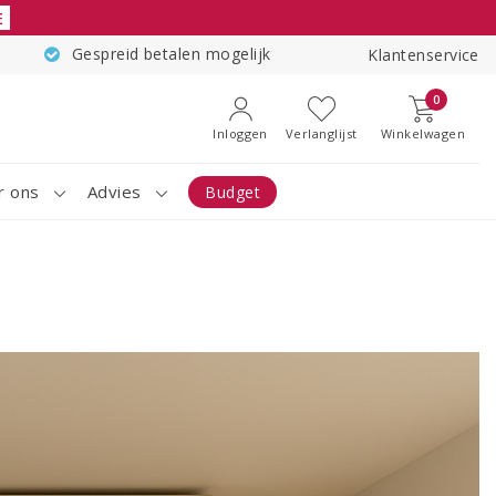
E
Gespreid betalen mogelijk
Klantenservice
0
Inloggen
Verlanglijst
Winkelwagen
r ons
Advies
Budget