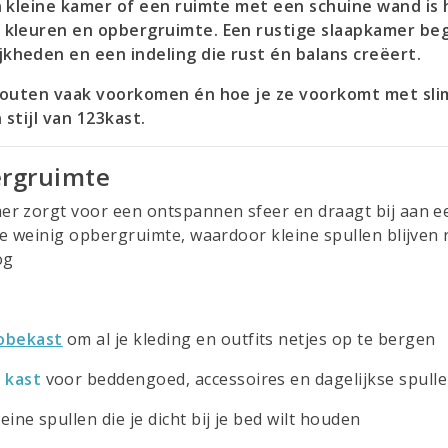
n kleine kamer of een ruimte met een schuine wand is 
kleuren en opbergruimte. Een rustige slaapkamer begin
heden en een indeling die rust én balans creëert.
 fouten vaak voorkomen én hoe je ze voorkomt met sli
 stijl van 123kast.
ergruimte
r zorgt voor een ontspannen sfeer en draagt bij aan e
e weinig opbergruimte, waardoor kleine spullen blijven
og
obekast
om al je kleding en outfits netjes op te bergen
 kast
voor beddengoed, accessoires en dagelijkse spull
eine spullen die je dicht bij je bed wilt houden