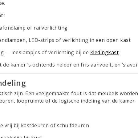
te.
ht:
afondlamp of railverlichting
andlampen, LED-strips of verlichting in een open kast
ng — leeslampjes of verlichting bij de
kledingkast
at de kamer ’s ochtends helder en fris aanvoelt, en ’s a
ndeling
isch zijn. Een veelgemaakte fout is dat meubels worden
uren, loopruimte of de logische indeling van de kamer.
 vrij bij kastdeuren of schuifdeuren
makkelijk bij kunt