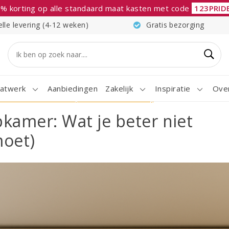
% korting op alle standaard maat kasten met code
123PRID
elle levering (4-12 weken)
Gratis bezorging
atwerk
Aanbiedingen
Zakelijk
Inspiratie
Ove
 beter niet kunt doen (En hoe het wél moet)
pkamer: Wat je beter niet
moet)