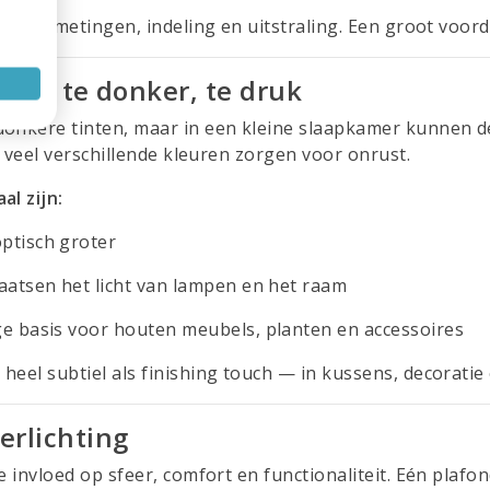
f de afmetingen, indeling en uitstraling. Een groot voord
ren: te donker, te druk
donkere tinten, maar in een kleine slaapkamer kunnen d
te veel verschillende kleuren zorgen voor onrust.
al zijn:
ptisch groter
aatsen het licht van lampen en het raam
e basis voor houten meubels, planten en accessoires
eel subtiel als finishing touch — in kussens, decoratie 
erlichting
e invloed op sfeer, comfort en functionaliteit. Eén plafo