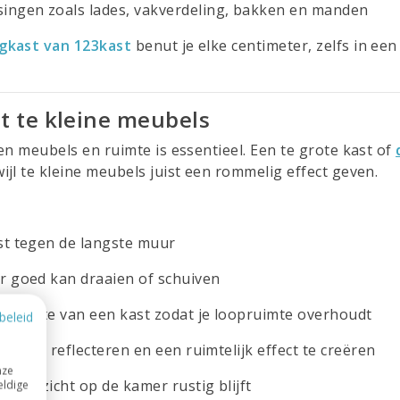
ingen zoals lades, vakverdeling, bakken en manden
gkast van 123kast
benut je elke centimeter, zelfs in ee
ist te kleine meubels
en meubels en ruimte is essentieel. Een te grote kast of
jl te kleine meubels juist een rommelig effect geven.
ast tegen de langste muur
ur goed kan draaien of schuiven
 diepte van een kast zodat je loopruimte overhoudt
beleid
icht te reflecteren en een ruimtelijk effect te creëren
nze
at je zicht op de kamer rustig blijft
eldige