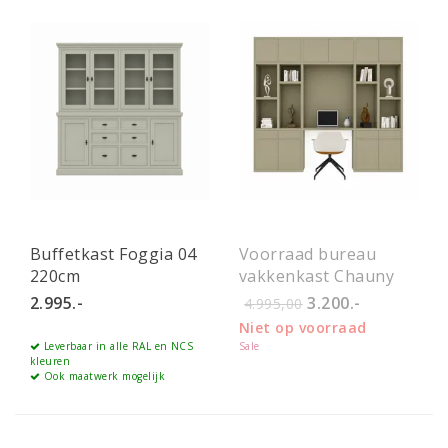
Buffetkast Foggia 04
Voorraad bureau
220cm
vakkenkast Chauny
280 cm - RAL 7006
2.995.-
3.200.-
4.995,00
Niet op voorraad
Leverbaar in alle RAL en NCS
Sale
kleuren
Ook maatwerk mogelijk