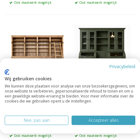
Ook maatwerk mogelijk
Ook maatwerk mogelijk
Privacybeleid
Wij gebruiken cookies
We kunnen deze plaatsen voor analyse van onze bezoekersgegevens, om
onze website te verbeteren, gepersonaliseerde inhoud te tonen en om u
een geweldige website-ervaring te bieden. Voor meer informatie over de
Boekenkast Melena
Buffetkast /
cookies die we gebruiken opent u de instellingen.
del Sur 4M Eiken
Grutterskast Pisa
200cm
9.395.-
2.995.-
Nee, pas aan
Accepteer alles
Leverbaar in alle RAL en NCS
Leverbaar in alle RAL en NCS
kleuren
kleuren
Ook maatwerk mogelijk
Ook maatwerk mogelijk